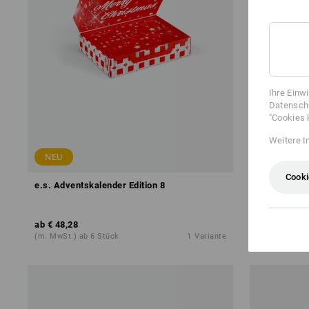
Ihre Einw
Datenschu
"Cookies 
Weitere I
NEU
Cooki
e.s. Adventskalender Edition 8
S3 Sicherhe
ab
€ 48,28
ab
€ 102,73
(m. MwSt.) ab 6 Stück
1
Variante
(m. MwSt.) ab