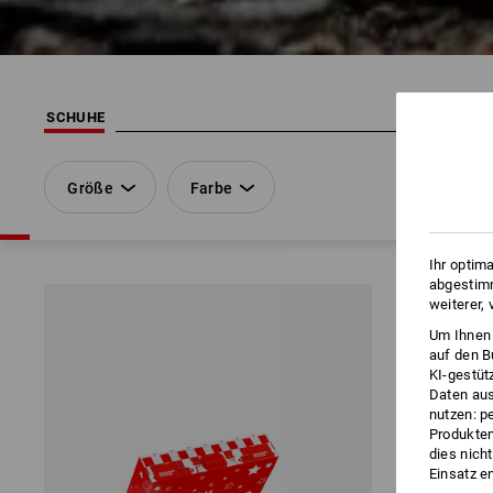
SCHUHE
Größe
Farbe
Ihr optim
abgestimm
weiterer,
Um Ihnen 
auf den B
KI-gestüt
Daten aus
nutzen: p
Produktem
dies nich
Einsatz e