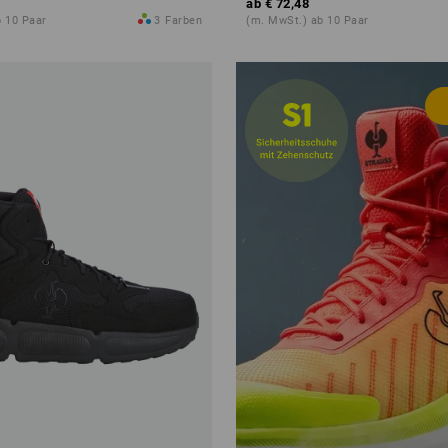
ab
€ 72,48
 10 Paar
3
Farben
(m. MwSt.) ab 10 Paar