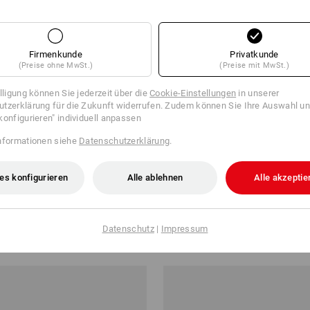
Firmenkunde
Privatkunde
(Preise ohne MwSt.)
(Preise mit MwSt.)
illigung können Sie jederzeit über die
Cookie-Einstellungen
in unserer
tzerklärung für die Zukunft widerrufen. Zudem können Sie Ihre Auswahl un
konfigurieren" individuell anpassen
nformationen siehe
Datenschutzerklärung
.
es konfigurieren
Alle ablehnen
Alle akzeptie
itsschuhe e.s. Sawato mid
S1 Sicherheitshalbschuhe e.s. B
ab
€ 84,58
Datenschutz
|
Impressum
 10 Paar
4
Farben
(m. MwSt.) ab 20 Paar