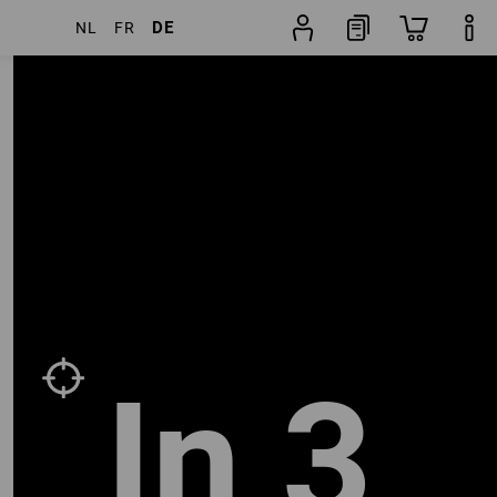
DE
NL
FR
Neueste zuerst
Schuhfinder
In 3