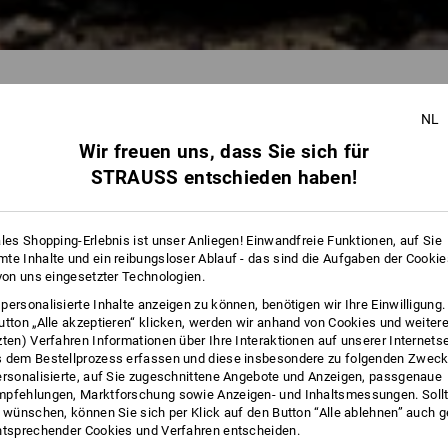
NL
Wir freuen uns, dass Sie sich für
267 Artikel
weitere Filter
STRAUSS entschieden haben!
ales Shopping-Erlebnis ist unser Anliegen! Einwandfreie Funktionen, auf Sie
te Inhalte und ein reibungsloser Ablauf - das sind die Aufgaben der Cooki
 von uns eingesetzter Technologien.
personalisierte Inhalte anzeigen zu können, benötigen wir Ihre Einwilligung
utton „Alle akzeptieren“ klicken, werden wir anhand von Cookies und weiter
zten) Verfahren Informationen über Ihre Interaktionen auf unserer Internets
 dem Bestellprozess erfassen und diese insbesondere zu folgenden Zwec
ersonalisierte, auf Sie zugeschnittene Angebote und Anzeigen, passgenaue
pfehlungen, Marktforschung sowie Anzeigen- und Inhaltsmessungen. Sollt
t wünschen, können Sie sich per Klick auf den Button “Alle ablehnen” auch 
ntsprechender Cookies und Verfahren entscheiden.