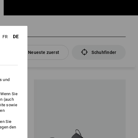
DE
FR
Neueste zuerst
Schuhfinder
es und
. Wenn Sie
en (auch
eite sowie
ken
en Sie
gegen den