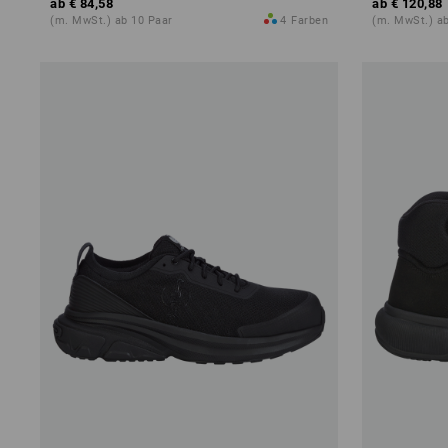
ab
€ 84,58
ab
€ 120,88
(m. MwSt.) ab 10 Paar
4
Farben
(m. MwSt.) ab