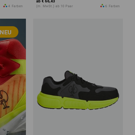
ab
€ 66,43
4
Farben
(m. MwSt.) ab 10 Paar
6
Farben
NEU