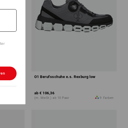
ter
ren
aham II low
O1 Berufsschuhe e.s. Rexburg low
ab
€ 106,36
13
Farben
(m. MwSt.) ab 10 Paar
9
Farben