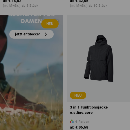
ab
€ 16,82
ab
€ 32,55
(m. MwSt.) ab 3 Stück
(m. MwSt.) ab 10 Stück
NEUHEITEN FÜR
DAMEN
NEU
jetzt entdecken
NEU
3 in 1 Funktionsjacke
e.s.line.core
4
Farben
ab
€ 96,68