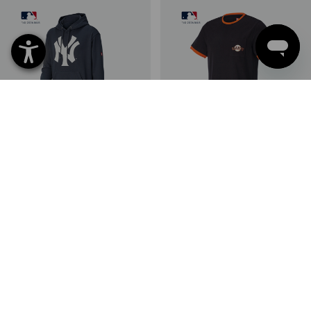
NEU
NEU
MLB™ Hoody
MLB™ T-Shirt
2
Farben
6
Farben
€ 39,91
€ 29,90
(m. MwSt.)
(m. MwSt.)