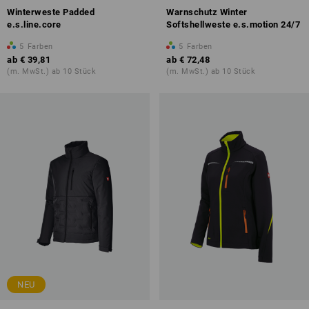
Winterweste Padded
Warnschutz Winter
e.s.line.core
Softshellweste e.s.motion 24/7
5
Farben
5
Farben
ab
€ 39,81
ab
€ 72,48
(m. MwSt.) ab 10 Stück
(m. MwSt.) ab 10 Stück
NEU