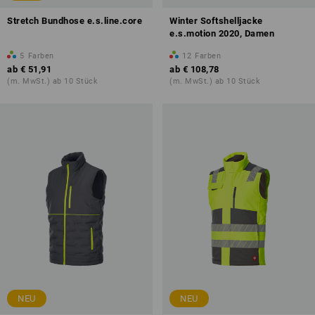
Stretch Bundhose e.s.line.core
Winter Softshelljacke
e.s.motion 2020, Damen
5
Farben
12
Farben
ab
€ 51,91
ab
€ 108,78
(m. MwSt.) ab 10 Stück
(m. MwSt.) ab 10 Stück
NEU
NEU