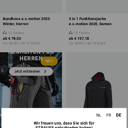
Bundhose e.s.motion 2020
3 in 1 Funktionsjacke
Winter, Herren
e.s.motion 2020, Damen
12
Farben
12
Farben
ab
€ 78,53
ab
€ 157,18
(m. MwSt.) ab 10 Stück
(m. MwSt.) ab 10 Stück
NEUHEITEN FÜR
HERREN
NEU
jetzt entdecken
DE
NL
FR
Wir freuen uns, dass Sie sich für
STRAUSS entschieden haben!