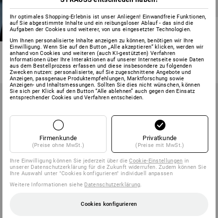
NEU
Ihr optimales Shopping-Erlebnis ist unser Anliegen! Einwandfreie Funktionen,
auf Sie abgestimmte Inhalte und ein reibungsloser Ablauf - das sind die
3 in 1 Funktionsjacke
Aufgaben der Cookies und weiterer, von uns eingesetzter Technologien.
e.s.motion 2020, Herren
Um Ihnen personalisierte Inhalte anzeigen zu können, benötigen wir Ihre
Einwilligung. Wenn Sie auf den Button „Alle akzeptieren“ klicken, werden wir
14
Farben
anhand von Cookies und weiteren (auch KI-gestützten) Verfahren
ab
€ 157,18
Informationen über Ihre Interaktionen auf unserer Internetseite sowie Daten
aus dem Bestellprozess erfassen und diese insbesondere zu folgenden
(m. MwSt.) ab 10 Stück
Zwecken nutzen: personalisierte, auf Sie zugeschnittene Angebote und
Anzeigen, passgenaue Produktempfehlungen, Marktforschung sowie
Anzeigen- und Inhaltsmessungen. Sollten Sie dies nicht wünschen, können
Sie sich per Klick auf den Button “Alle ablehnen” auch gegen den Einsatz
entsprechender Cookies und Verfahren entscheiden.
Firmenkunde
Privatkunde
(Preise ohne MwSt.)
(Preise mit MwSt.)
Ihre Einwilligung können Sie jederzeit über die
Cookie-Einstellungen
in
unserer Datenschutzerklärung für die Zukunft widerrufen. Zudem können Sie
Ihre Auswahl unter "Cookies konfigurieren" individuell anpassen
Weitere Informationen siehe
Datenschutzerklärung
.
Cookies konfigurieren