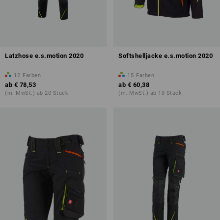
Latzhose e.s.motion 2020
Softshelljacke e.s.motion 2020
12
Farben
15
Farben
ab
€ 78,53
ab
€ 60,38
(m. MwSt.) ab 20 Stück
(m. MwSt.) ab 10 Stück