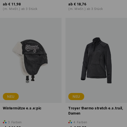
ab
€ 11,98
ab
€ 18,76
(m. MwSt.) ab 3 Stück
(m. MwSt.) ab 3 Stück
NEU
NEU
Wintermütze e.s.e:pic
Troyer thermo stretch e.s.trail,
Damen
3
Farben
4
Farben