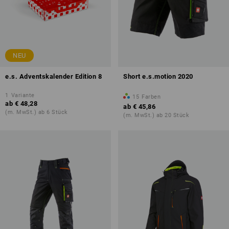
NEU
e.s. Adventskalender Edition 8
Short e.s.motion 2020
1
Variante
15
Farben
ab
€ 48,28
ab
€ 45,86
(m. MwSt.) ab 6 Stück
(m. MwSt.) ab 20 Stück