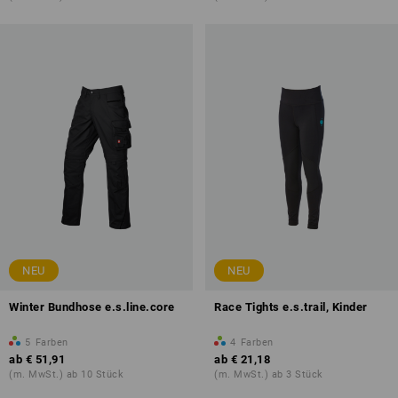
NEU
NEU
Winter Bundhose e.s.line.core
Race Tights e.s.trail, Kinder
5
Farben
4
Farben
ab
€ 51,91
ab
€ 21,18
(m. MwSt.) ab 10 Stück
(m. MwSt.) ab 3 Stück