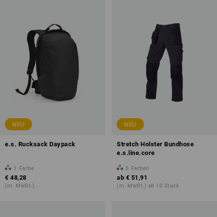
NEU
NEU
e.s. Rucksack Daypack
Stretch Holster Bundhose
e.s.line.core
1
Farbe
5
Farben
€ 48,28
ab
€ 51,91
(m. MwSt.)
(m. MwSt.) ab 10 Stück