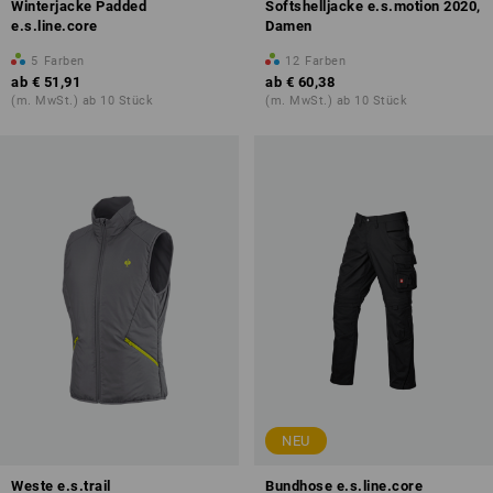
Winterjacke Padded
Softshelljacke e.s.motion 2020,
e.s.line.core
Damen
5
Farben
12
Farben
ab
€ 51,91
ab
€ 60,38
(m. MwSt.) ab 10 Stück
(m. MwSt.) ab 10 Stück
NEU
Weste e.s.trail
Bundhose e.s.line.core