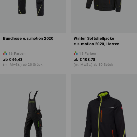
Bundhose e.s.motion 2020
Winter Softshelljacke
e.s.motion 2020, Herren
16
Farben
15
Farben
ab
€ 66,43
ab
€ 108,78
(m. MwSt.) ab 20 Stück
(m. MwSt.) ab 10 Stück