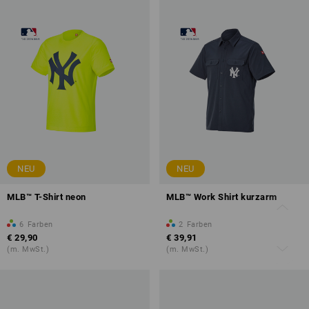
NEU
NEU
MLB™ T-Shirt neon
MLB™ Work Shirt kurzarm
6
Farben
2
Farben
€ 29,90
€ 39,91
(m. MwSt.)
(m. MwSt.)