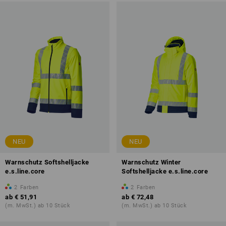
NEU
NEU
Warnschutz Softshelljacke
Warnschutz Winter
e.s.line.core
Softshelljacke e.s.line.core
2
Farben
2
Farben
ab
€ 51,91
ab
€ 72,48
(m. MwSt.) ab 10 Stück
(m. MwSt.) ab 10 Stück