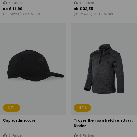
3
Farben
6
Farben
ab
€ 11,98
ab
€ 32,55
(m. MwSt.) ab 3 Stück
(m. MwSt.) ab 10 Stück
NEU
NEU
Cap e.s.line.core
Troyer thermo stretch e.s.trail,
Kinder
3
Farben
4
Farben