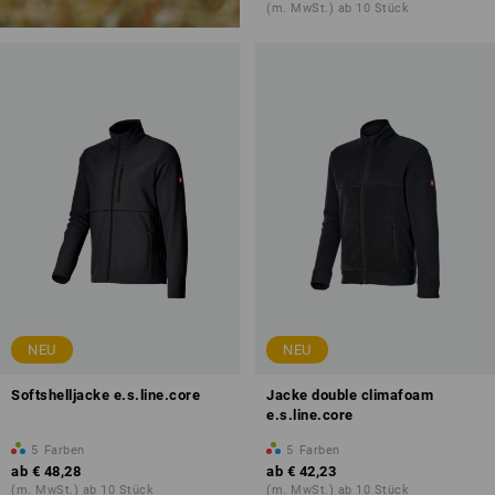
(m. MwSt.) ab 10 Stück
NEU
NEU
Softshelljacke e.s.line.core
Jacke double climafoam
e.s.line.core
5
Farben
5
Farben
ab
€ 48,28
ab
€ 42,23
(m. MwSt.) ab 10 Stück
(m. MwSt.) ab 10 Stück