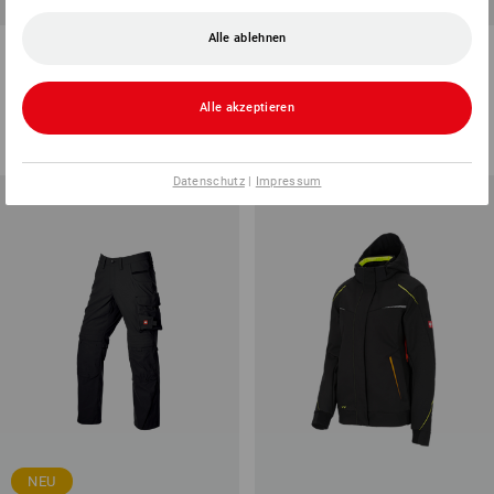
Alle ablehnen
Softshell Weste e.s.motion
Funkt.-Troyer thermo stretch
2020
e.s.motion 2020
12
Farben
13
Farben
Alle akzeptieren
ab
€ 48,28
ab
€ 36,18
(m. MwSt.) ab 10 Stück
(m. MwSt.) ab 10 Stück
Datenschutz
|
Impressum
NEU