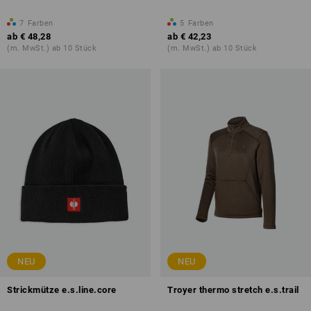
7
Farben
5
Farben
ab
€ 48,28
ab
€ 42,23
(m. MwSt.) ab 10 Stück
(m. MwSt.) ab 10 Stück
NEU
NEU
Strickmütze e.s.line.core
Troyer thermo stretch e.s.trail