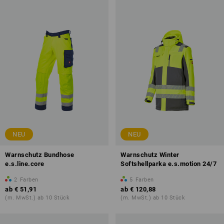
NEU
NEU
Warnschutz Bundhose
Warnschutz Winter
e.s.line.core
Softshellparka e.s.motion 24/7
2
Farben
5
Farben
ab
€ 51,91
ab
€ 120,88
(m. MwSt.) ab 10 Stück
(m. MwSt.) ab 10 Stück