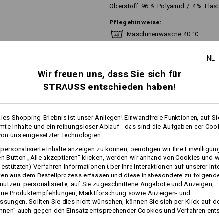
Oberstoff
96
%
Polyamid
/
4
%
Elas
Pflegehinweise:
Maschinenwäsche 40 °C
Trocknen im Trockner schonen
NL
Nicht trockenreinigen
Wir freuen uns, dass Sie sich für
STRAUSS entschieden haben!
ales Shopping-Erlebnis ist unser Anliegen! Einwandfreie Funktionen, auf Si
te Inhalte und ein reibungsloser Ablauf - das sind die Aufgaben der Coo
Personalisierung:
 von uns eingesetzter Technologien.
personalisierte Inhalte anzeigen zu können, benötigen wir Ihre Einwilligu
Selbst gestalten
mehr
en Button „Alle akzeptieren“ klicken, werden wir anhand von Cookies und w
gestützten) Verfahren Informationen über Ihre Interaktionen auf unserer Int
ten aus dem Bestellprozess erfassen und diese insbesondere zu folgend
FOS
utzen: personalisierte, auf Sie zugeschnittene Angebote und Anzeigen,
ue Produktempfehlungen, Marktforschung sowie Anzeigen- und
ssungen. Sollten Sie dies nicht wünschen, können Sie sich per Klick auf d
ehnen” auch gegen den Einsatz entsprechender Cookies und Verfahren ent