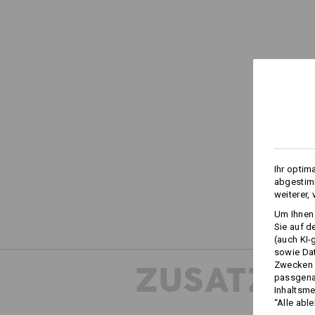
Ihr optim
abgestimm
weiterer,
Um Ihnen 
Sie auf d
(auch KI-
sowie Da
ZUSATZIN
Zwecken n
passgena
Inhaltsme
“Alle abl