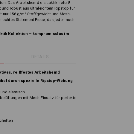
en: Das Arbeitshemd e.s.t:aktik liefert!
t und robust aus ultraleichtem Ripstop für
mit nur 156 g/m² Stoffgewicht und Mesh-
in echtes Statement Piece, das jeden noch
aktik Kollektion – kompromisslos im
DETAILS
tives, reißfestes Arbeitshemd
exibel durch spezielle Ripstop-Webung
 und elastisch
elüftungen mit Mesh-Einsatz für perfekte
chetten