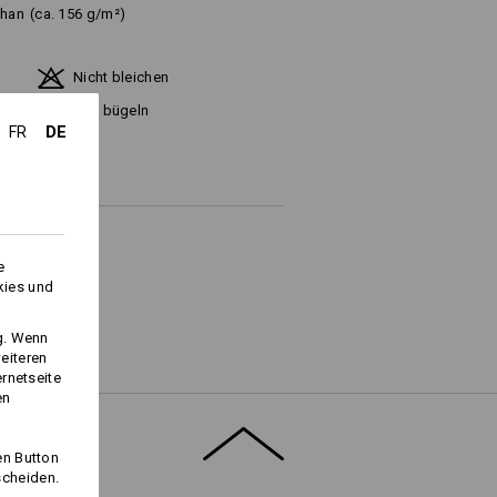
than
(ca. 156 g/m²)
Nicht bleichen
d
Kalt bügeln
DE
FR
e
kies und
ng. Wenn
Logoservice
eiteren
ernetseite
en
en Button
scheiden.