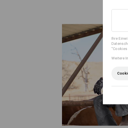
Ihre Einw
Datenschu
"Cookies 
Weitere I
Cooki