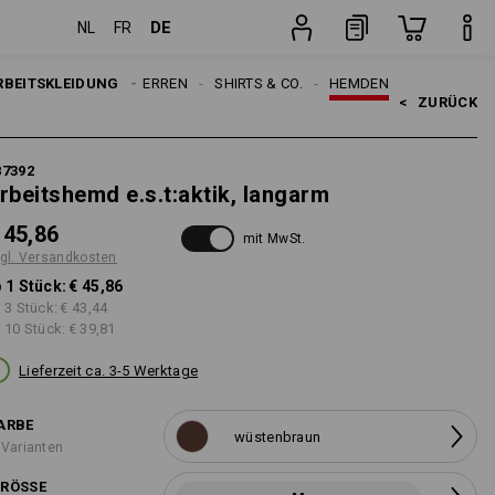
DE
NL
FR
ten
Stück
RBEITSKLEIDUNG
HERREN
SHIRTS & CO.
HEMDEN
<   
ZURÜCK
87392
rbeitshemd e.s.t:aktik, langarm
 45,86
mit MwSt.
gl. Versandkosten
 1 Stück:
€ 45,86
 3 Stück:
€ 43,44
 10 Stück:
€ 39,81
Lieferzeit ca. 3-5 Werktage
ARBE
wüstenbraun
 Varianten
RÖSSE