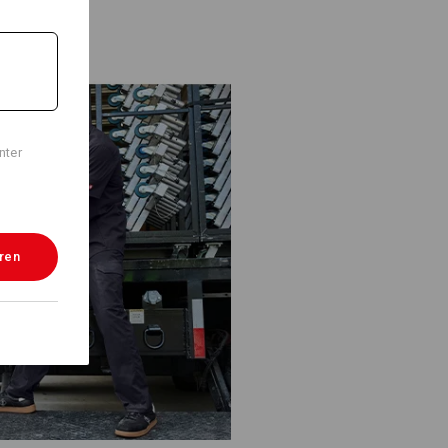
nter
eren