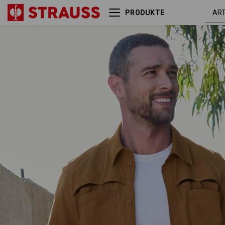
PRODUKTE
Arbeitshemd e.s.t:aktik,
wüsten
langarm