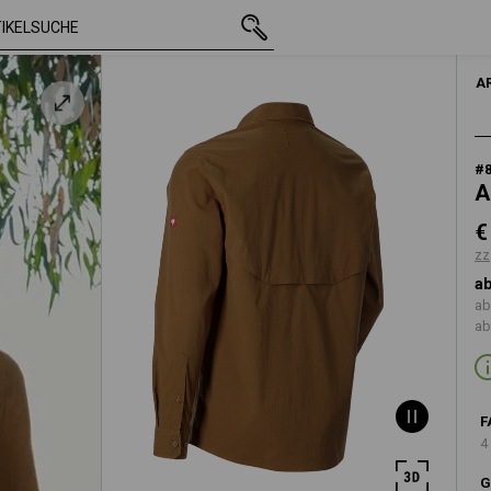
mit MwSt.
€ 45,86
M
braun
zzgl. Versandkos
A
#
A
€
zz
ab
ab
ab
F
4
G