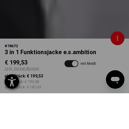
#
78672
3 in 1 Funktionsjacke e.s.ambition
€ 199,53
mit MwSt.
zzgl. Versandkosten
ab 1 Stück:
€ 199,53
ab 3 Stück:
€ 193,48
ab 10 Stück:
€ 187,43
Lieferzeit ca. 3-5 Werktage
FARBE
GRÖSSE
S
wählen
wählen