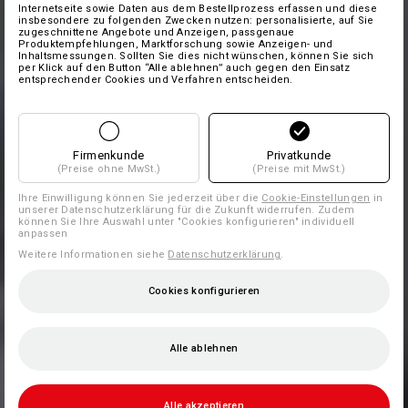
Internetseite sowie Daten aus dem Bestellprozess erfassen und diese
insbesondere zu folgenden Zwecken nutzen: personalisierte, auf Sie
zugeschnittene Angebote und Anzeigen, passgenaue
Produktempfehlungen, Marktforschung sowie Anzeigen- und
Inhaltsmessungen. Sollten Sie dies nicht wünschen, können Sie sich
per Klick auf den Button “Alle ablehnen” auch gegen den Einsatz
entsprechender Cookies und Verfahren entscheiden.
Firmenkunde
Privatkunde
(Preise ohne MwSt.)
(Preise mit MwSt.)
Ihre Einwilligung können Sie jederzeit über die
Cookie-Einstellungen
in
unserer Datenschutzerklärung für die Zukunft widerrufen. Zudem
können Sie Ihre Auswahl unter "Cookies konfigurieren" individuell
anpassen
Weitere Informationen siehe
Datenschutzerklärung
.
Cookies konfigurieren
Alle ablehnen
Alle akzeptieren