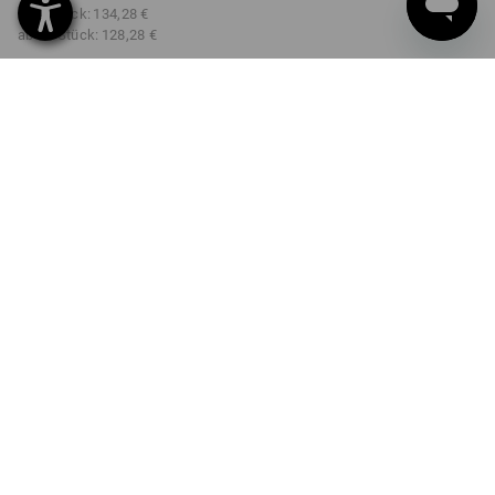
ab 3 Stück:
134,28 €
ab 10 Stück:
128,28 €
Lieferzeit ca. 2-4 Werktage
Workwearstore Verfügbarkeit
FARBE
GRÖSSE
42
wählen
wählen
grau / warnorange
Mengenrabatt
ab 1 Stück
ab 3 Stück
ab 10 Stück
Ersparnis:
Ersparnis:
Ersparnis:
0
%/
Stück
4
%/
Stück
9
%/
Stück
Stück