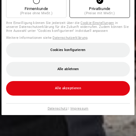
Firmenkunde
Privatkunde
(Preise ohne MwSt.)
(Preise mit MwSt.)
Ihre Einwilligung können Sie jederzeit über die
Cookie-Einstellungen
in
unserer Datenschutzerklärung für die Zukunft widerrufen. Zudem können Sie
Ihre Auswahl unter "Cookies konfigurieren" individuell anpassen
Weitere Informationen siehe
Datenschutzerklärung
.
Cookies konfigurieren
Alle ablehnen
Alle akzeptieren
Datenschutz
|
Impressum