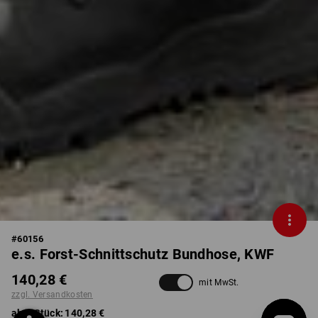
#
60156
e.s. Forst-Schnittschutz Bundhose, KWF
140,28 €
mit MwSt.
zzgl. Versandkosten
ab 1 Stück:
140,28 €