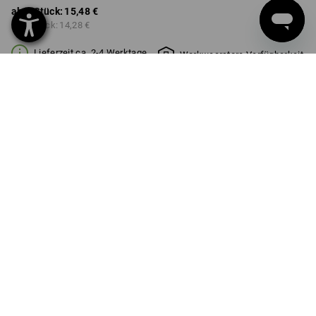
ab 1 Stück:
15,48 €
ab 3 Stück:
14,28 €
Lieferzeit ca. 2-4 Werktage
Workwearstore Verfügbarkeit
GRÖSSE
1l
wählen
Mengenrabatt
ab 1 Stück
ab 3 Stück
Ersparnis:
Ersparnis:
0
%/
Stück
8
%/
Stück
Stück