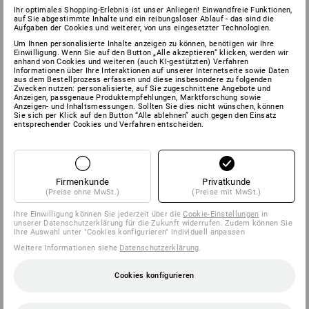
Ihr optimales Shopping-Erlebnis ist unser Anliegen! Einwandfreie Funktionen,
auf Sie abgestimmte Inhalte und ein reibungsloser Ablauf - das sind die
Aufgaben der Cookies und weiterer, von uns eingesetzter Technologien.
Um Ihnen personalisierte Inhalte anzeigen zu können, benötigen wir Ihre
Einwilligung. Wenn Sie auf den Button „Alle akzeptieren“ klicken, werden wir
anhand von Cookies und weiteren (auch KI-gestützten) Verfahren
Informationen über Ihre Interaktionen auf unserer Internetseite sowie Daten
aus dem Bestellprozess erfassen und diese insbesondere zu folgenden
Zwecken nutzen: personalisierte, auf Sie zugeschnittene Angebote und
Anzeigen, passgenaue Produktempfehlungen, Marktforschung sowie
Anzeigen- und Inhaltsmessungen. Sollten Sie dies nicht wünschen, können
Sie sich per Klick auf den Button “Alle ablehnen” auch gegen den Einsatz
entsprechender Cookies und Verfahren entscheiden.
Firmenkunde
Privatkunde
(Preise ohne MwSt.)
(Preise mit MwSt.)
Ihre Einwilligung können Sie jederzeit über die
Cookie-Einstellungen
in
unserer Datenschutzerklärung für die Zukunft widerrufen. Zudem können Sie
Ihre Auswahl unter "Cookies konfigurieren" individuell anpassen
Weitere Informationen siehe
Datenschutzerklärung
.
Cookies konfigurieren