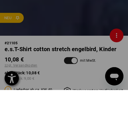
NEU
#
21105
e.s.T-Shirt cotton stretch engelbird, Kinder
10,08 €
mit MwSt.
zzgl. Versandkosten
ab 1 Stück:
10,08 €
ab 3 Stück:
9,00 €
Lieferbar ab ca. KW 40
Workwearstore Verfügbarkeit
FARBE
GRÖSSE
98/104
wählen
wählen
engelbird1 / weiß