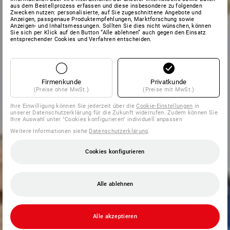
aus dem Bestellprozess erfassen und diese insbesondere zu folgenden
Zwecken nutzen: personalisierte, auf Sie zugeschnittene Angebote und
Anzeigen, passgenaue Produktempfehlungen, Marktforschung sowie
Anzeigen- und Inhaltsmessungen. Sollten Sie dies nicht wünschen, können
Sie sich per Klick auf den Button “Alle ablehnen” auch gegen den Einsatz
entsprechender Cookies und Verfahren entscheiden.
Firmenkunde
Privatkunde
(Preise ohne MwSt.)
(Preise mit MwSt.)
Ihre Einwilligung können Sie jederzeit über die
Cookie-Einstellungen
in
unserer Datenschutzerklärung für die Zukunft widerrufen. Zudem können Sie
Ihre Auswahl unter "Cookies konfigurieren" individuell anpassen
Weitere Informationen siehe
Datenschutzerklärung
.
Cookies konfigurieren
Alle ablehnen
Alle akzeptieren