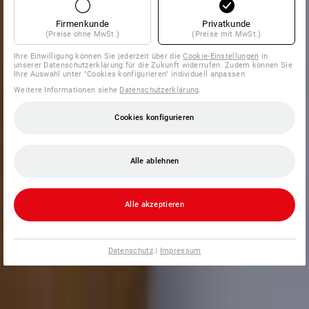
Firmenkunde
Privatkunde
(Preise ohne MwSt.)
(Preise mit MwSt.)
Ihre Einwilligung können Sie jederzeit über die
Cookie-Einstellungen
in
unserer Datenschutzerklärung für die Zukunft widerrufen. Zudem können Sie
Ihre Auswahl unter "Cookies konfigurieren" individuell anpassen
Weitere Informationen siehe
Datenschutzerklärung
.
Cookies konfigurieren
Alle ablehnen
Alle akzeptieren
Datenschutz
|
Impressum