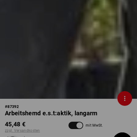
#
87392
Arbeitshemd e.s.t:aktik, langarm
45,48 €
mit MwSt.
zzgl. Versandkosten