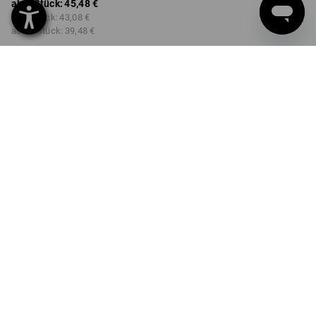
ab 1 Stück:
45,48 €
ab 3 Stück:
43,08 €
ab 10 Stück:
39,48 €
Lieferzeit ca. 2-4 Werktage
Workwearstore Verfügbarkeit
FARBE
GRÖSSE
M
wählen
wählen
wüstenbraun
Mengenrabatt
ab 1 Stück
ab 3 Stück
ab 10 Stück
Ersparnis:
Ersparnis:
Ersparnis:
0
%/
Stück
5
%/
Stück
13
%/
Stück
Stück